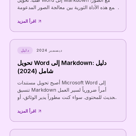
طلباً: تحويل Word إلى Markdown مع الصور!
تجمع هذه الأداة الثورية بين معالجة الصور المدعومة
بالذكاء الاصطناعي وتحويل Word إلى Markdown
اقرأ المزيد
الموثوق.
ديسمبر 2024
دليل
تحويل Word إلى Markdown: دليل
شامل (2024)
أصبح تحويل مستندات Microsoft Word إلى
تنسيق Markdown أمراً ضرورياً لسير العمل
الحديث للمحتوى. سواء كنت مطوراً يدير الوثائق، أو
كاتباً تقنياً يحضر المحتوى للنشر، أو مدوناً ينتقل إلى
اقرأ المزيد
منصة قائمة على Markdown، فإن فهم عملية
التحويل أمر بالغ الأهمية.