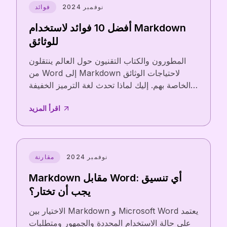
نوفمبر 2024
فوائد
أفضل 10 فوائد لاستخدام Markdown
للوثائق
المطورون والكتاب التقنيون حول العالم ينتقلون
من Word إلى Markdown لاحتياجات الوثائق
الخاصة بهم. إليك لماذا تحدث لغة الترميز الخفيفة
هذه ثورة في كيفية إنشاء وصيانة المحتوى التقني.
اقرأ المزيد
نوفمبر 2024
مقارنة
Markdown مقابل Word: أي تنسيق
يجب أن تختار؟
الاختيار بين Markdown و Microsoft Word يعتمد
على حالة الاستخدام المحددة والجمهور ومتطلبات