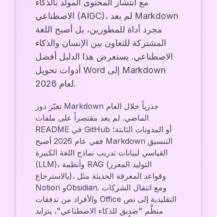
مع انتشار المحتوى المولّد بالذكاء
الاصطناعي (AIGC)، لم يعد Markdown
مجرد أداة للمطورين، بل أصبح اللغة
المشتركة للتعاون بين الإنسان والذكاء
الاصطناعي. يستعرض هذا الدليل أفضل
أدوات تحويل Word إلى Markdown
لعام 2026.
تغيّر دور Markdown جذرياً خلال العام
الماضي. لم يعد مقتصراً على ملفات
README في GitHub أو المدونات الثابتة؛
ففي عام 2026 أصبح Markdown التنسيق
القياسي لبيانات تدريب نماذج اللغة الكبيرة
(LLM)، وأنظمة RAG (التوليد المعزز
بالاسترجاع)، وقواعد المعرفة الحديثة مثل
Notion وObsidian. ومع انتقال الشركات
والأفراد من تدفقات Office التقليدية إلى نص
منظَّم "صديق للذكاء الاصطناعي"، يتزايد